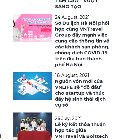
TẦM CAO – VƯỢT
SÁNG TẠO
24 August, 2021
Sở Du lịch Hà Nội phối
hợp cùng VNTravel
Group đẩy mạnh việc
cung cấp thông tin về
các khách sạn phòng,
chống dịch COVID-19
trên địa bàn thành
phố Hà Nội
g
18 August, 2021
Nguồn vốn mới của
VNLIFE sẽ “đỡ đầu”
cho startup và thúc
đẩy hệ sinh thái dịch
vụ số
26 July, 2021
Lễ ký kết thỏa thuận
hợp tác giữa
ỉ
VNTravel và Bolttech