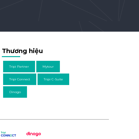
Thương hiệu
Tripi Partner
Mytour
Tripi Connect
Tripi C-Suite
Dinogo