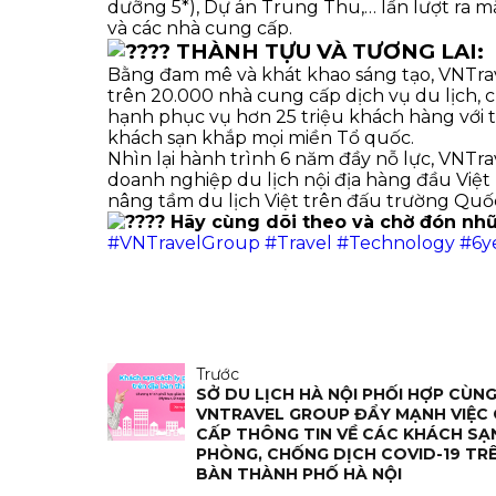
dưỡng 5*), Dự án Trung Thu,… lần lượt ra m
và các nhà cung cấp.
THÀNH TỰU VÀ TƯƠNG LAI:
Bằng đam mê và khát khao sáng tạo, VNTrav
trên 20.000 nhà cung cấp dịch vụ du lịch, 
hạnh phục vụ hơn 25 triệu khách hàng với t
khách sạn khắp mọi miền Tổ quốc.
Nhìn lại hành trình 6 năm đầy nỗ lực, VNTra
doanh nghiệp du lịch nội địa hàng đầu Việ
nâng tầm du lịch Việt trên đấu trường Quốc
Hãy cùng dõi theo và chờ đón nhữ
#VNTravelGroup
#Travel
#Technology
#6y
Trước
SỞ DU LỊCH HÀ NỘI PHỐI HỢP CÙN
VNTRAVEL GROUP ĐẨY MẠNH VIỆC
CẤP THÔNG TIN VỀ CÁC KHÁCH SẠ
PHÒNG, CHỐNG DỊCH COVID-19 TRÊ
BÀN THÀNH PHỐ HÀ NỘI