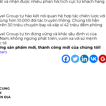
ắt và nhận được nhiều phản hồi tích cực từ khách hàng
el Group tự hào kết nối quan hệ hợp tác chiến lược với
cùng hơn 10.000 đối tác truyền thông. Chúng tôi hân
rên 30 triệu chuyến bay và xấp xỉ 42 triệu đêm phòng
vel Group tự tin đứng vững và khắc sâu định vị của
t Nam, không ngừng phát triển, vươn xa với sứ mệnh
 tế.
ng sản phẩm mới, thành công mới của chúng tôi!
ears
G
 CUNG
N
N ĐỊA