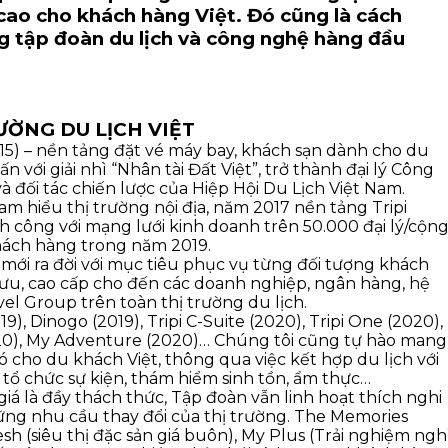
cao cho khách hàng Việt. Đó cũng là cách
g tập đoàn du lịch và công nghệ hàng đầu
ƯỜNG DU LỊCH VIỆT
015) – nền tảng đặt vé máy bay, khách sạn dành cho du
 với giải nhì “Nhân tài Đất Việt”, trở thành đại lý Công
đối tác chiến lược của Hiệp Hội Du Lịch Việt Nam.
 am hiểu thị trường nội địa, năm 2017 nền tảng Tripi
ành công với mạng lưới kinh doanh trên 50.000 đại lý/cộn
 khách hàng trong năm 2019.
 mới ra đời với mục tiêu phục vụ từng đối tượng khách
 lưu, cao cấp cho đến các doanh nghiệp, ngân hàng, hệ
l Group trên toàn thị trường du lịch.
9), Dinogo (2019), Tripi C-Suite (2020), Tripi One (2020),
20), My Adventure (2020)… Chúng tôi cũng tự hào mang
 cho du khách Việt, thông qua việc kết hợp du lịch với
 tổ chức sự kiện, thám hiểm sinh tồn, ẩm thực…
 là đầy thách thức, Tập đoàn vẫn linh hoạt thích nghi
ững nhu cầu thay đổi của thị trường. The Memories
h (siêu thị đặc sản giá buôn), My Plus (Trải nghiệm ngh