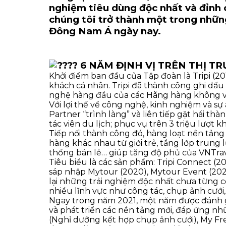
nghiệm tiêu dùng độc nhất và đỉnh 
chúng tôi trở thành một trong nhữn
Đông Nam Á ngày nay.
6 NĂM ĐỊNH VỊ TRÊN THỊ TR
Khởi điểm ban đầu của Tập đoàn là Tripi (2
khách cá nhân. Tripi đã thành công ghi dấu ấn
nghệ hàng đầu của các Hãng hàng không và 
Với lợi thế về công nghệ, kinh nghiệm và sự
Partner “trình làng” và liên tiếp gặt hái th
tác viên du lịch; phục vụ trên 3 triệu lượt
Tiếp nối thành công đó, hàng loạt nền tảng
hàng khác nhau từ giới trẻ, tầng lớp trung
thống bán lẻ… giúp tăng độ phủ của VNTrave
Tiêu biểu là các sản phẩm: Tripi Connect (201
sáp nhập Mytour (2020), Mytour Event (20
lại những trải nghiệm độc nhất chưa từng có
nhiều lĩnh vực như công tác, chụp ảnh cưới,
Ngay trong năm 2021, một năm được đánh giá
và phát triển các nền tảng mới, đáp ứng nh
(Nghỉ dưỡng kết hợp chụp ảnh cưới), My Fres