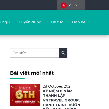
VI
i ngũ
Tuyển dụng
Tin tức
Liên hệ
Bài viết mới nhất
28 October, 2021
KỶ NIỆM 6 NĂM
THÀNH LẬP
VNTRAVEL GROUP.
HÀNH TRÌNH VƯƠN