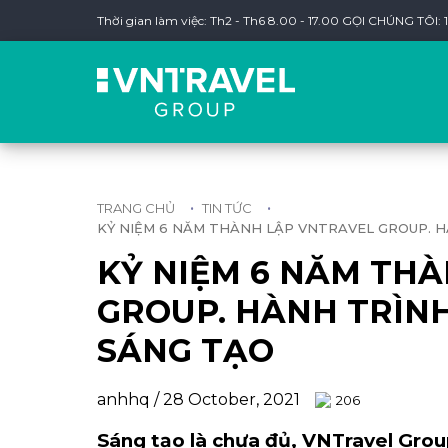
Thời gian làm việc: Th2 - Th6 8.00 - 17.00 GỌI CHÚNG TÔI:
•
•
TRANG CHỦ
TIN TỨC
KỶ NIỆM 6 NĂM THÀNH LẬP VNTRAVEL GROUP. 
KỶ NIỆM 6 NĂM TH
GROUP. HÀNH TRÌN
SÁNG TẠO
anhhq / 28 October, 2021
206
Sáng tạo là chưa đủ, VNTravel Group