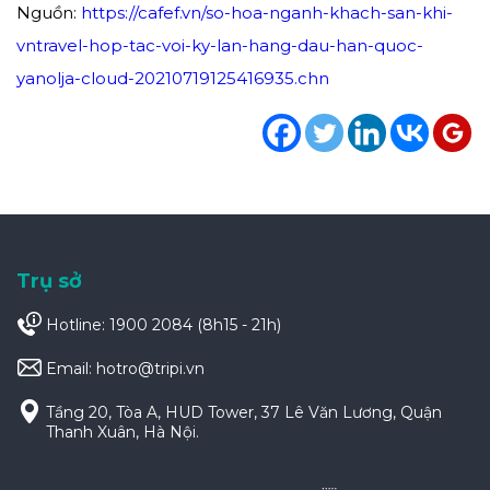
Nguồn:
https://cafef.vn/so-hoa-nganh-khach-san-khi-
vntravel-hop-tac-voi-ky-lan-hang-dau-han-quoc-
yanolja-cloud-20210719125416935.chn
Trụ sở
Hotline: 1900 2084 (8h15 - 21h)
Email:
hotro@tripi.vn
Tầng 20, Tòa A, HUD Tower, 37 Lê Văn Lương, Quận
Thanh Xuân, Hà Nội.